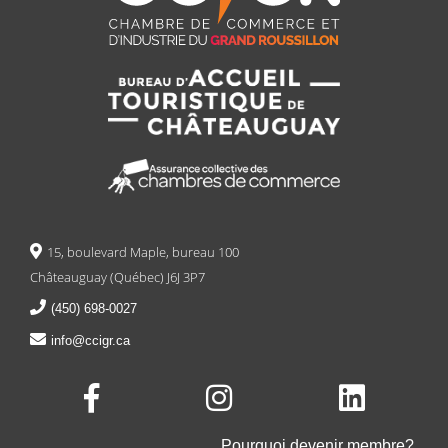
15, boulevard Maple, bureau 100
Châteauguay (Québec) J6J 3P7
(450) 698-0027
info@ccigr.ca
Pourquoi devenir membre?