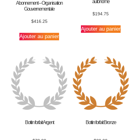
autonome
Abonnement – Organisation
Gouvernementale
$
194.75
$
416.25
Ajouter au panier
Ajouter au panier
Bottin forfait Argent
Bottin forfait Bronze