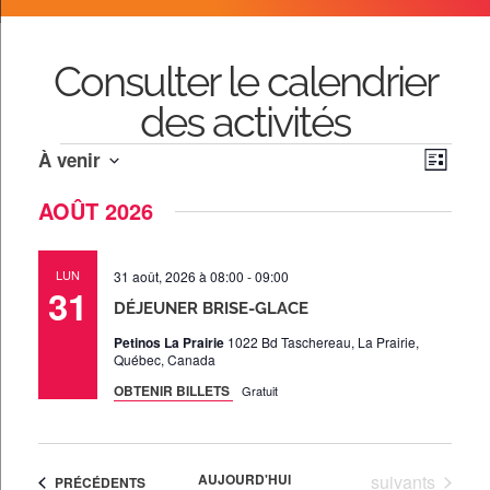
Consulter le calendrier
des activités
Navi
Navig
À venir
Liste
de
Sélectionnez
par
AOÛT 2026
vues
une
date.
Évèn
cons
LUN
31 août, 2026 à 08:00
-
09:00
31
DÉJEUNER BRISE-GLACE
Petinos La Prairie
1022 Bd Taschereau, La Prairie,
Québec, Canada
OBTENIR BILLETS
Gratuit
Évènements
AUJOURD'HUI
suivants
ÉVÈNEMENTS
PRÉCÉDENTS