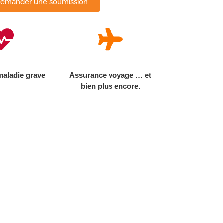
emander une soumission
aladie grave
Assurance voyage … et
bien plus encore.