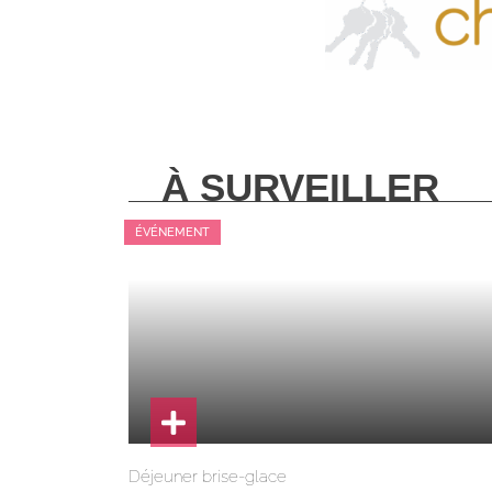
À SURVEILLER
ÉVÉNEMENT
Déjeuner brise-glace