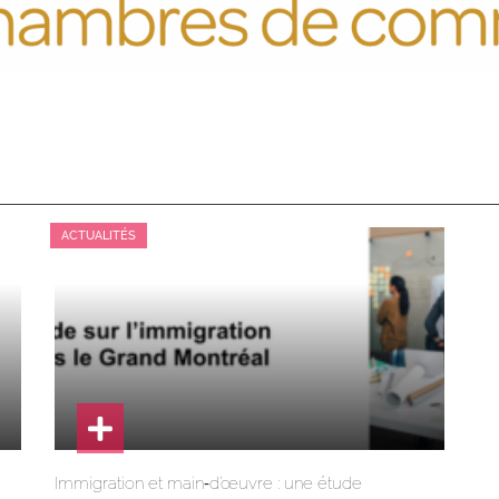
ACTUALITÉS
Immigration et main‑d’œuvre : une étude