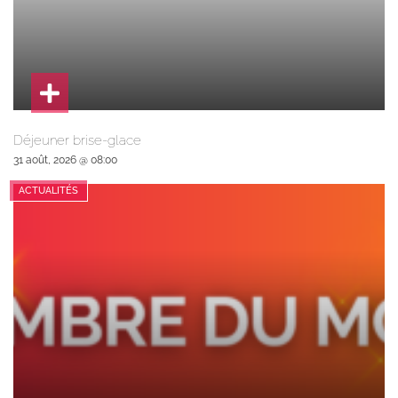
Déjeuner brise-glace
31 août, 2026 @ 08:00
ACTUALITÉS