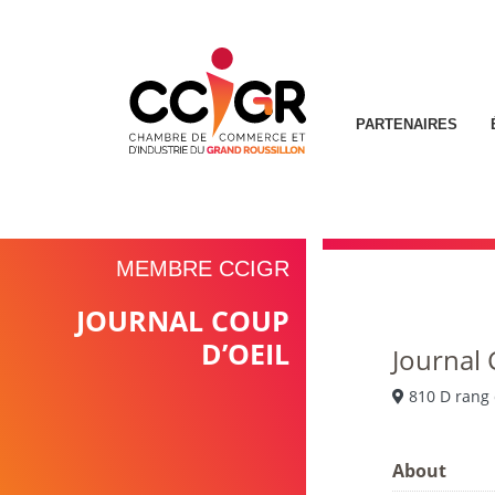
PARTENAIRES
MEMBRE CCIGR
JOURNAL COUP
D’OEIL
Journal 
810 D rang 
About