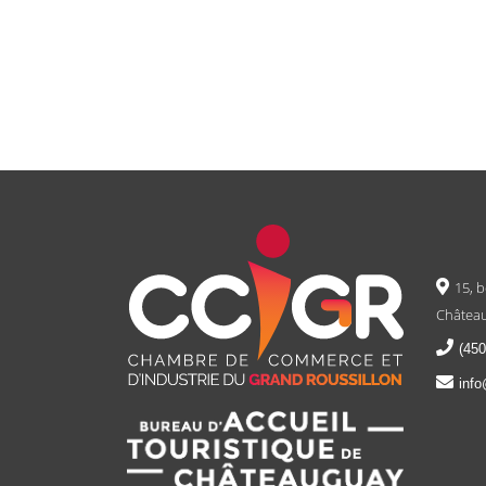
15, 
Château
(450
info