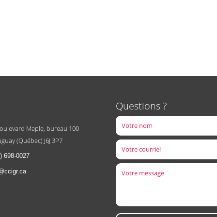
Questions ?
boulevard Maple, bureau 100
guay (Québec) J6J 3P7
) 698-0027
@ccigr.ca