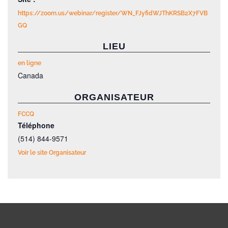
https://zoom.us/webinar/register/WN_FJyfidWJThKRSB2X7FVB
GQ
LIEU
en ligne
Canada
ORGANISATEUR
FCCQ
Téléphone
(514) 844-9571
Voir le site Organisateur