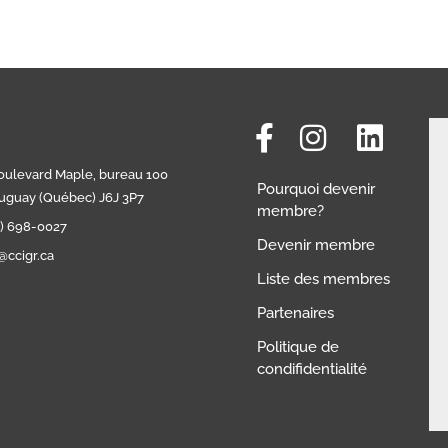
boulevard Maple, bureau 100
Pourquoi devenir
uguay (Québec) J6J 3P7
membre?
0) 698-0027
Devenir membre
@ccigr.ca
Liste des membres
Partenaires
Politique de
condifidentialité