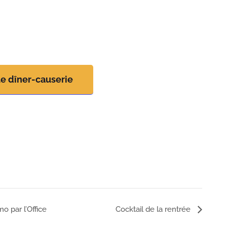
le dîner-causerie
o par l’Office
Cocktail de la rentrée