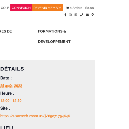
OQLF
CONNEXION
DEVENIR MEMBRE
0 Article
$0.00
RES DE
FORMATIONS &
DÉVELOPPEMENT
DÉTAILS
Date :
25 août, 2022
Heure :
12:00 - 12:30
Site :
https://us02web.zoom.us/j/89071754646
LIEU