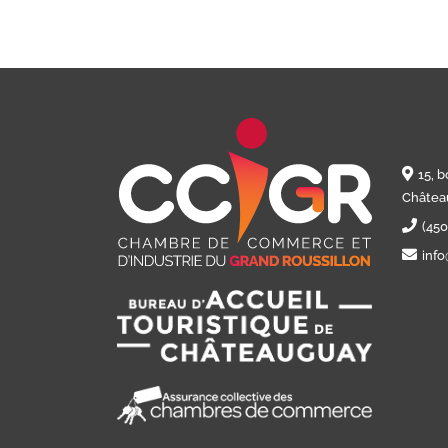
15, 
Châtea
(45
info