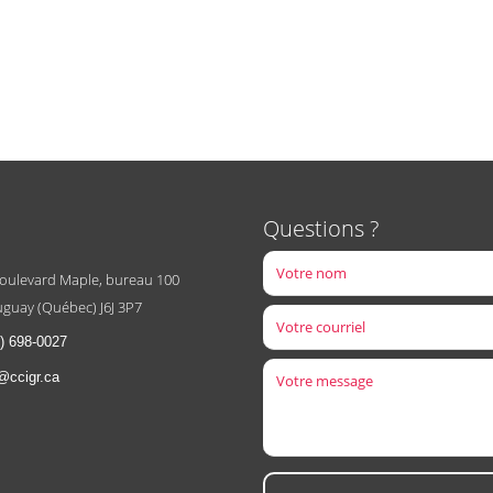
Questions ?
boulevard Maple, bureau 100
guay (Québec) J6J 3P7
) 698-0027
@ccigr.ca