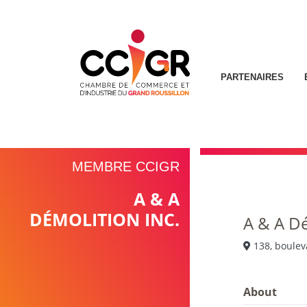
PARTENAIRES
MEMBRE CCIGR
A & A
DÉMOLITION INC.
A & A Dé
138, boulev
About