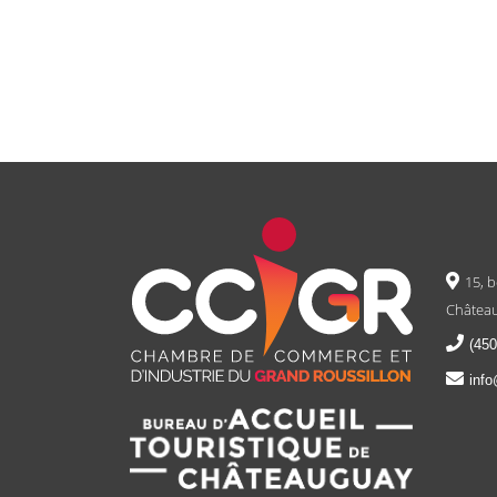
15, 
Château
(450
info