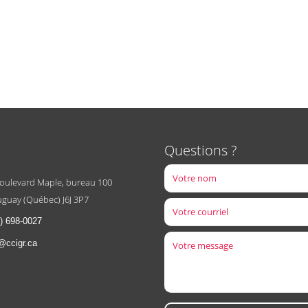
Questions ?
boulevard Maple, bureau 100
guay (Québec) J6J 3P7
) 698-0027
@ccigr.ca