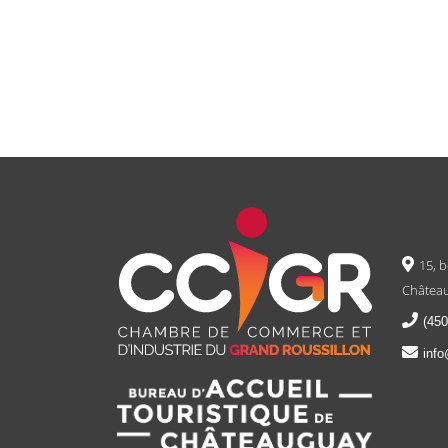
15, 
Château
(450
info