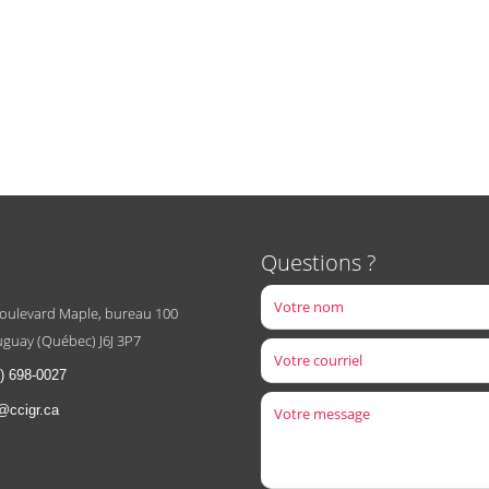
Questions ?
boulevard Maple, bureau 100
guay (Québec) J6J 3P7
) 698-0027
@ccigr.ca