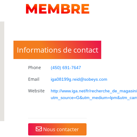
Informations de contact
Phone
(450) 691-7647
Email
iga08199g.reid@sobeys.com
Website
http://www.iga.net/fr/recherche_de_magasi
utm_source=G&utm_medium=lpm&utm_camp
Nous contacter