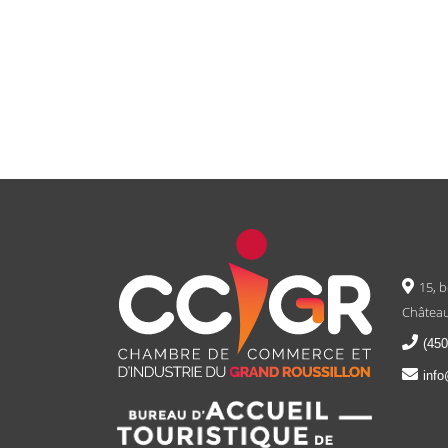
15, 
Château
(450
info