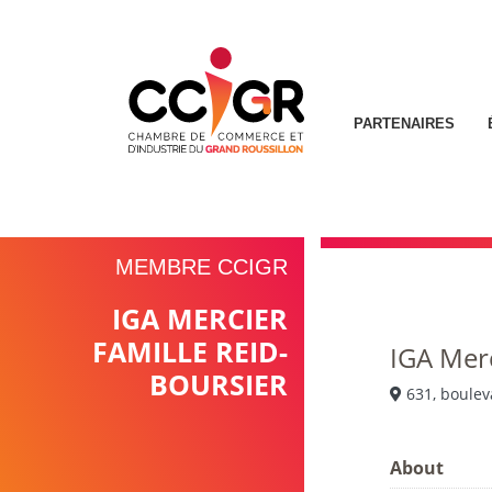
PARTENAIRES
MEMBRE CCIGR
IGA MERCIER
FAMILLE REID-
IGA Merc
BOURSIER
631, boulev
About