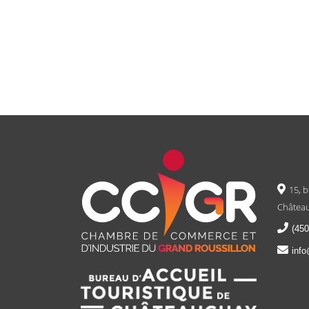
15, 
Château
(450
info