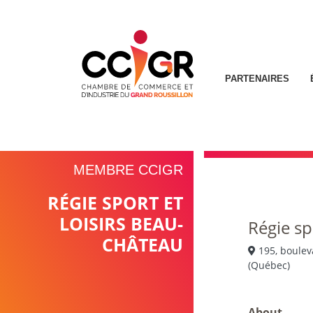
PARTENAIRES
MEMBRE CCIGR
RÉGIE SPORT ET
LOISIRS BEAU-
Régie sp
CHÂTEAU
195, boulev
(Québec)
About