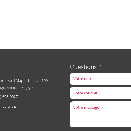
Questions ?
boulevard Maple, bureau 100
guay (Québec) J6J 3P7
) 698-0027
@ccigr.ca