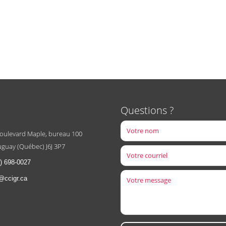
Questions ?
boulevard Maple, bureau 100
guay (Québec) J6J 3P7
) 698-0027
@ccigr.ca