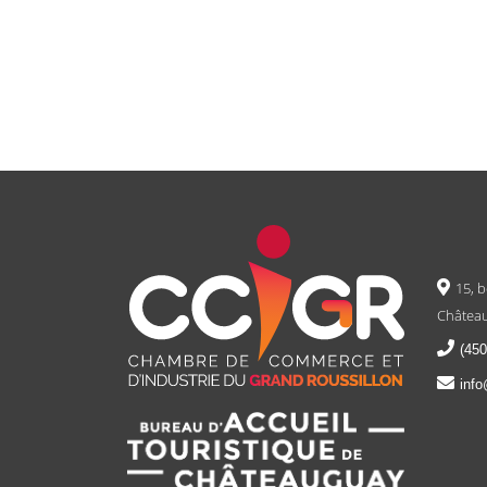
15, 
Château
(450
info