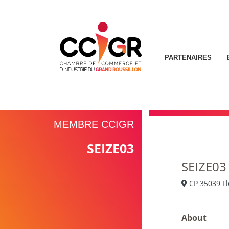
PARTENAIRES
MEMBRE CCIGR
SEIZE03
SEIZE03
CP 35039 Fl
About