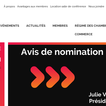
À propos
Avantages aux membres
Location salle de conférence
Nous joindre
ÉVÉNEMENTS
ACTUALITÉS
MEMBRES
RÉGIME DES CHAMB
COMMERCE
E
N
s