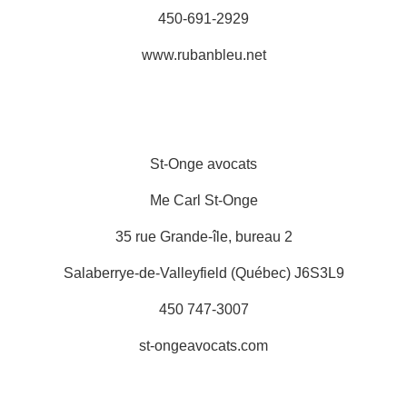
450-691-2929
www.rubanbleu.net
St-Onge avocats
Me Carl St-Onge
35 rue Grande-île, bureau 2
Salaberrye-de-Valleyfield (Québec) J6S3L9
450 747-3007
st-ongeavocats.com