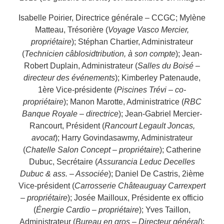
Isabelle Poirier, Directrice générale – CCGC; Mylène
Matteau, Trésorière (
Voyage Vasco Mercier,
propriétaire
); Stéphan Chartier, Administrateur
(
Technicien câblosidtribution, à son compte
); Jean-
Robert Duplain, Administrateur (
Salles du Boisé –
directeur des événements
); Kimberley Patenaude,
1ère Vice-présidente (
Piscines Trévi – co-
propriétaire
); Manon Marotte, Administratrice (
RBC
Banque Royale – directrice
); Jean-Gabriel Mercier-
Rancourt, Président (
Rancourt Legault Joncas,
avocat
); Harry Govindasawmy, Administrateur
(
Chatelle Salon Concept – propriétaire
); Catherine
Dubuc, Secrétaire (
Assurancia Leduc Decelles
Dubuc & ass. – Associée
); Daniel De Castris, 2ième
Vice-président (
Carrosserie Châteauguay Carrexpert
– propriétaire
); Josée Mailloux, Présidente ex officio
(
Énergie Cardio – propriétaire
); Yves Taillon,
Administrateur (
Bureau en gros – Directeur général
);