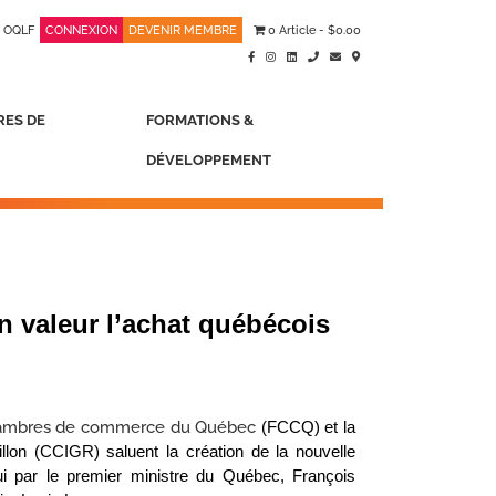
OQLF
CONNEXION
DEVENIR MEMBRE
0 Article
$0.00
RES DE
FORMATIONS &
DÉVELOPPEMENT
en valeur l’achat québécois
hambres de commerce du Québec
(FCCQ) et la
on (CCIGR) saluent la création de la nouvelle
ui par le premier ministre du Québec, François