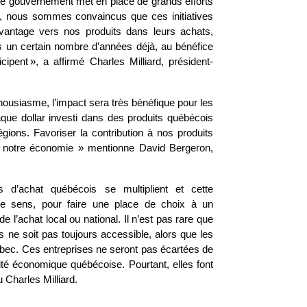
i le gouvernement met en place de grands efforts
s, nous sommes convaincus que ces initiatives
avantage vers nos produits dans leurs achats,
 un certain nombre d’années déjà, au bénéfice
ipent », a affirmé Charles Milliard, président-
ousiasme, l’impact sera très bénéfique pour les
aque dollar investi dans des produits québécois
gions. Favoriser la contribution à nos produits
r notre économie » mentionne David Bergeron,
s d’achat québécois se multiplient et cette
re sens, pour faire une place de choix à un
l’achat local ou national. Il n’est pas rare que
s ne soit pas toujours accessible, alors que les
uébec. Ces entreprises ne seront pas écartées de
ctivité économique québécoise. Pourtant, elles font
lu Charles Milliard.