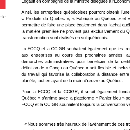
Legault en compagnie de la ministre déléguée à l’Économ
Ainsi, les entreprises québécoises pourront obtenir l’une 
lle
« Produits du Québec », « Fabriqué au Québec » et «
permettre de faire une place également dans l’achat q
la matière première ne provient pas exclusivement du Qu
transformation sont réalisés en sol québécois.
La FCCQ et la CCIGR souhaitent également que les trois
aux entreprises au cours des prochaines années, au
démarches administratives pour bénéficier de la certif
définition de « Conçu au Québec » soit flexible et inclus
du travail qui favorise la collaboration à distance entr
planète, tout en ayant de la main-d’œuvre au Québec.
Pour la FCCQ et la CCIGR, il serait également fond
Québec » s’arrime avec la plateforme « Panier bleu » pour
FCCQ et la CCIGR souhaitent toujours la conversation vers
« Nous sommes très heureux de l’avènement de ces trois 