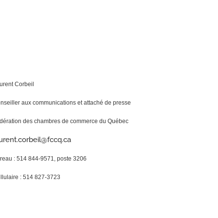
urent Corbeil
nseiller aux communications et attaché de presse
dération des chambres de commerce du Québec
urent.corbeil@fccq.ca
reau : 514 844-9571, poste 3206
llulaire : 514 827-3723