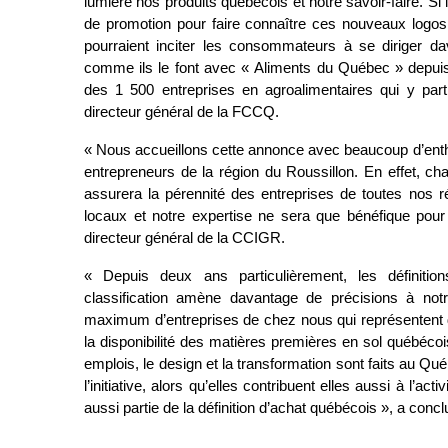
lumière nos produits québécois et notre savoir-faire. S
de promotion pour faire connaître ces nouveaux logo
pourraient inciter les consommateurs à se diriger d
comme ils le font avec « Aliments du Québec » depuis
des 1 500 entreprises en agroalimentaires qui y partic
directeur général de la FCCQ.
« Nous accueillons cette annonce avec beaucoup d’enth
entrepreneurs de la région du Roussillon. En effet, ch
assurera la pérennité des entreprises de toutes nos ré
locaux et notre expertise ne sera que bénéfique pou
directeur général de la CCIGR.
« Depuis deux ans particulièrement, les définition
classification amène davantage de précisions à not
maximum d’entreprises de chez nous qui représentent de 
la disponibilité des matières premières en sol québécoi
emplois, le design et la transformation sont faits au Q
l’initiative, alors qu’elles contribuent elles aussi à l’a
aussi partie de la définition d’achat québécois », a conc