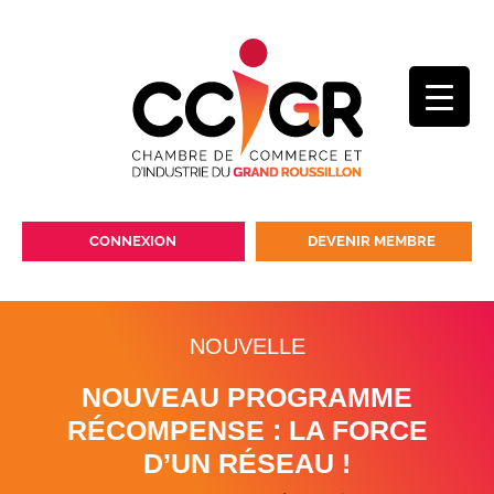
CONNEXION
DEVENIR MEMBRE
NOUVELLE
NOUVEAU PROGRAMME
RÉCOMPENSE : LA FORCE
D’UN RÉSEAU !