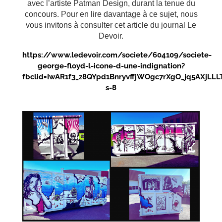
avec l’artiste Patman Design, durant la tenue du
concours. Pour en lire davantage à ce sujet, nous
vous invitons à consulter cet article du journal Le
Devoir.
https://www.ledevoir.com/societe/604109/societe-
george-floyd-l-icone-d-une-indignation?
fbclid=IwAR1f3_z8QYpd1BnryvffjWOgc7rXgO_jq5AXjLLL
s-8